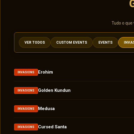
Tudo o que 
VER TODOS
CUSTOM EVENTS
EVENTS
INVA
Erohim
INVASIONS
Golden Kundun
INVASIONS
Medusa
INVASIONS
Cursed Santa
INVASIONS