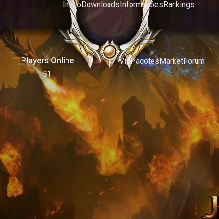
Inicio
Downloads
Informações
Rankings
Players Online
Vip
Pacotes
Market
Forum
51